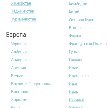
Узбекистан
Камбоджа
Таджикистан
Китай
Туркменистан
Острова Кука
Египет
Европа
Фиджи
Французская Полине
Украина
Гуам
Албания
Гонконг
Андорра
Индия
Австрия
Индонезия
Бельгия
Иран
Босния и Герцеговина
Ирак
Болгария
Израиль
Хорватия
Япония
Кипр