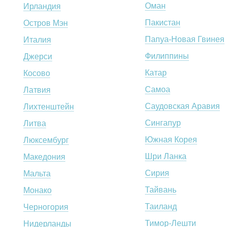
Оман
Ирландия
Пакистан
Остров Мэн
Папуа-Новая Гвинея
Италия
Филиппины
Джерси
Катар
Косово
Самоа
Латвия
Саудовская Аравия
Лихтенштейн
Сингапур
Литва
Южная Корея
Люксембург
Шри Ланка
Македония
Сирия
Мальта
Тайвань
Монако
Таиланд
Черногория
Тимор-Лешти
Нидерланды