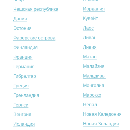
Иордания
Чешская республика
Кувейт
Дания
Лаос
Эстония
Ливан
Фарерские острова
Ливия
Финляндия
Макао
Франция
Малайзия
Германия
Мальдивы
Гибралтар
Монголия
Греция
Марокко
Гренландия
Непал
Гернси
Новая Каледония
Венгрия
Новая Зеландия
Исландия