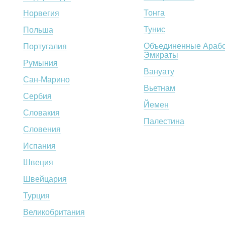
Тонга
Норвегия
Тунис
Польша
Объединенные Арабс
Португалия
Эмираты
Румыния
Вануату
Сан-Марино
Вьетнам
Сербия
Йемен
Словакия
Палестина
Словения
Испания
Швеция
Швейцария
Турция
Великобритания