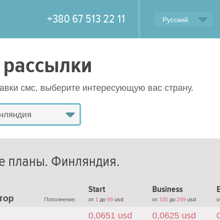
+380 67 513 22 11
Русский
 рассылки
равки смс, выберите интересующую вас страну.
нляндия
е планы.
Финляндия
.
Start
Business
E
тор
Пополнение:
от
1
до
99
usd
от
100
до
249
usd
о
0,0651 usd
0,0625 usd