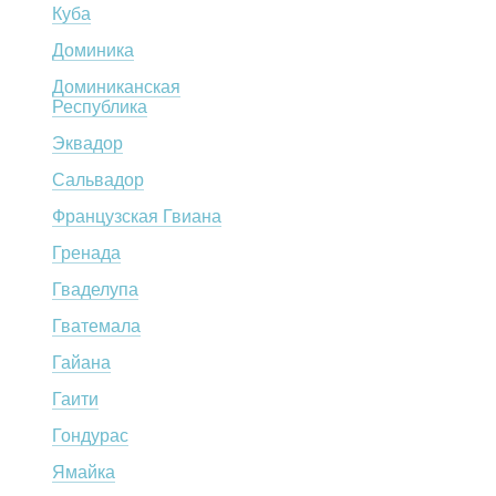
Куба
Доминика
Доминиканская
Республика
Эквадор
Сальвадор
Французская Гвиана
Гренада
Гваделупа
Гватемала
Гайана
Гаити
Гондурас
Ямайка