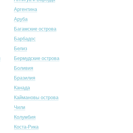
Аргентина
Аруба
Багамские острова
Барбадос
Белиз
я
Бермудские острова
Боливия
Бразилия
Канада
Каймановы острова
Чили
Колумбия
Коста-Рика