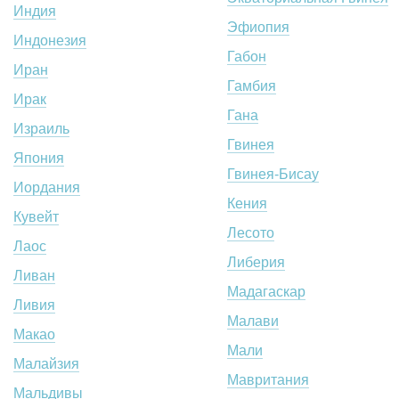
Индия
Эфиопия
Индонезия
Габон
Иран
Гамбия
Ирак
Гана
Израиль
Гвинея
Япония
Гвинея-Бисау
Иордания
Кения
Кувейт
Лесото
Лаос
Либерия
Ливан
Мадагаскар
Ливия
Малави
Макао
Мали
Малайзия
Мавритания
Мальдивы