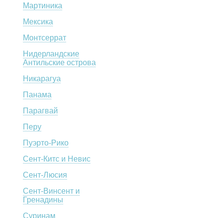
Мартиника
Мексика
Монтсеррат
Нидерландские
Антильские острова
Никарагуа
Панама
Парагвай
Перу
Пуэрто-Рико
Сент-Китс и Невис
Сент-Люсия
Сент-Винсент и
Гренадины
Суринам