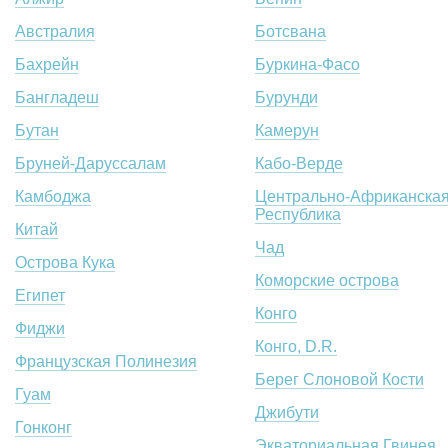
Австралия
Ботсвана
Бахрейн
Буркина-Фасо
Бангладеш
Бурунди
Бутан
Камерун
Бруней-Даруссалам
Кабо-Верде
Камбоджа
Центрально-Африканска
Республика
Китай
Чад
Острова Кука
Коморские острова
Египет
Конго
Фиджи
Конго, D.R.
Французская Полинезия
Берег Слоновой Кости
Гуам
Джибути
Гонконг
Экваториальная Гвинея