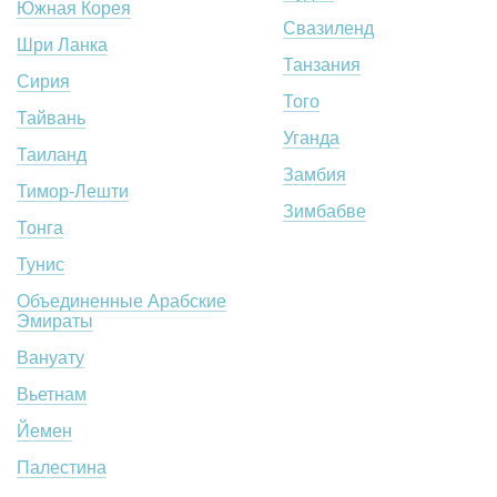
Южная Корея
Свазиленд
Шри Ланка
Танзания
Сирия
Того
Тайвань
Уганда
Таиланд
Замбия
Тимор-Лешти
Зимбабве
Тонга
Тунис
Объединенные Арабские
Эмираты
Вануату
Вьетнам
Йемен
Палестина