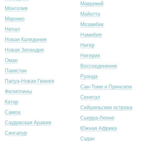
Маврикий
Монголия
Майотта
Марокко
Мозамбик
Непал
Намибия
Новая Каледония
Нигер
Новая Зеландия
Нигерия
Оман
Воссоединение
Пакистан
Руанда
Папуа-Новая Гвинея
Сан-Томе и Принсипи
Филиппины
Сенегал
Катар
Сейшельские острова
Самоа
Сьерра-Леоне
Саудовская Аравия
Южная Африка
Сингапур
Судан