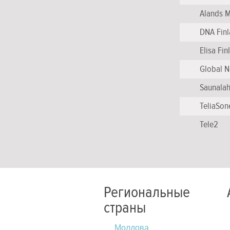
Alands M
DNA Fin
Elisa Fin
Global N
Saunalah
TeliaSon
Tele2
Региональные
страны
Молдова