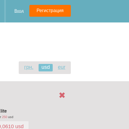
Регистрация
Вход
грн.
usd
eur
lite
т
250
usd
0,0610 usd