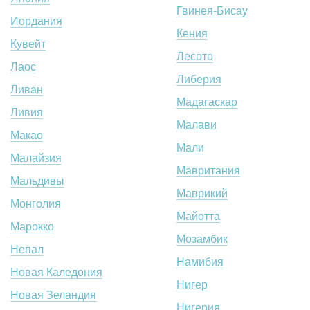
Гвинея-Бисау
Иордания
Кения
Кувейт
Лесото
Лаос
Либерия
Ливан
Мадагаскар
Ливия
Малави
Макао
Мали
Малайзия
Мавритания
Мальдивы
Маврикий
Монголия
Майотта
Марокко
Мозамбик
Непал
Намибия
Новая Каледония
Нигер
Новая Зеландия
Нигерия