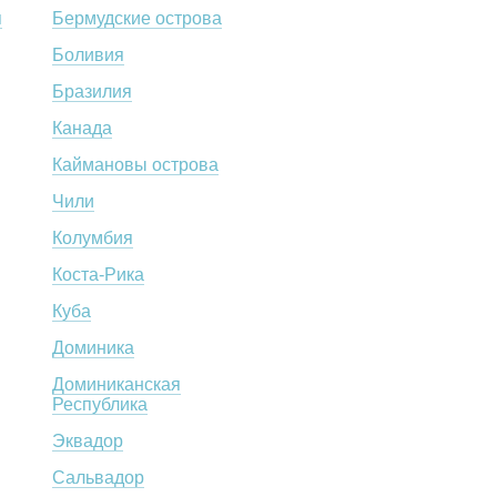
я
Бермудские острова
Боливия
Бразилия
Канада
Каймановы острова
Чили
Колумбия
Коста-Рика
Куба
Доминика
Доминиканская
Республика
Эквадор
Сальвадор