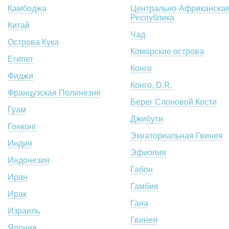
Камбоджа
Центрально-Африканска
Республика
Китай
Чад
Острова Кука
Коморские острова
Египет
Конго
Фиджи
Конго, D.R.
Французская Полинезия
Берег Слоновой Кости
Гуам
Джибути
Гонконг
Экваториальная Гвинея
Индия
Эфиопия
Индонезия
Габон
Иран
Гамбия
Ирак
Гана
Израиль
Гвинея
Япония