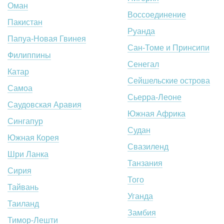
Оман
Воссоединение
Пакистан
Руанда
Папуа-Новая Гвинея
Сан-Томе и Принсипи
Филиппины
Сенегал
Катар
Сейшельские острова
Самоа
Сьерра-Леоне
Саудовская Аравия
Южная Африка
Сингапур
Судан
Южная Корея
Свазиленд
Шри Ланка
Танзания
Сирия
Того
Тайвань
Уганда
Таиланд
Замбия
Тимор-Лешти