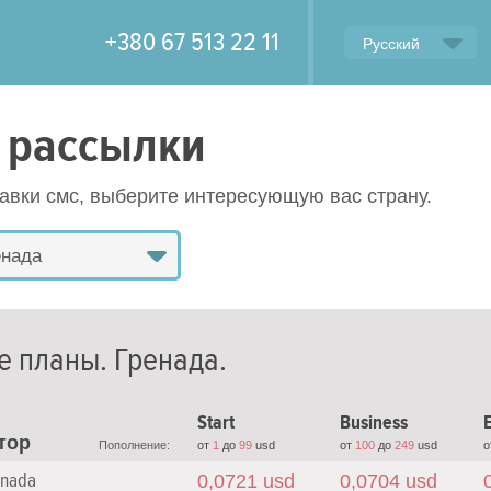
+380 67 513 22 11
Русский
 рассылки
равки смс, выберите интересующую вас страну.
енада
е планы.
Гренада
.
Start
Business
E
тор
Пополнение:
от
1
до
99
usd
от
100
до
249
usd
о
nada
0,0721 usd
0,0704 usd