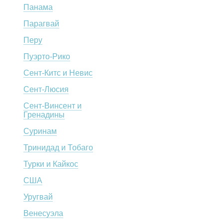
Панама
Парагвай
Перу
Пуэрто-Рико
Сент-Китс и Невис
Сент-Люсия
Сент-Винсент и
Гренадины
Суринам
Тринидад и Тобаго
Турки и Кайкос
СШA
Уругвай
Венесуэла