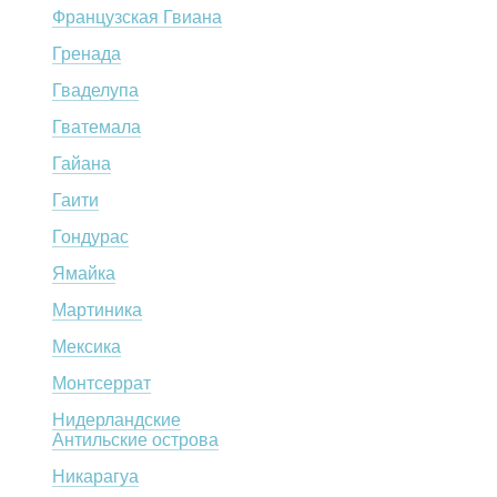
Французская Гвиана
Гренада
Гваделупа
Гватемала
Гайана
Гаити
Гондурас
Ямайка
Мартиника
Мексика
Монтсеррат
Нидерландские
Антильские острова
Никарагуа