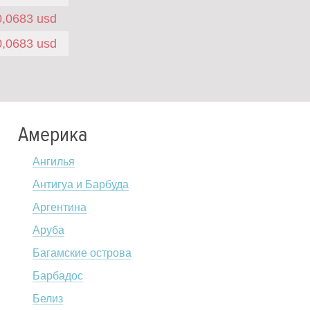
0,0683 usd
0,0683 usd
Америка
Ангилья
Антигуа и Барбуда
Аргентина
Аруба
Багамские острова
Барбадос
Белиз