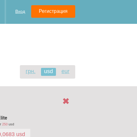
Регистрация
Вход
грн.
usd
eur
lite
т
250
usd
0,0683 usd