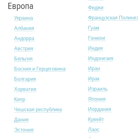
Европа
Фиджи
Французская Полине
Украина
Гуам
Албания
Гонконг
Андорра
Индия
Австрия
Индонезия
Бельгия
Иран
Босния и Герцеговина
Ирак
Болгария
Израиль
Хорватия
Япония
Кипр
Иордания
Чешская республика
Кувейт
Дания
Лаос
Эстония