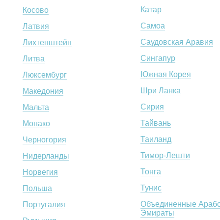
Катар
Косово
Самоа
Латвия
Саудовская Аравия
Лихтенштейн
Сингапур
Литва
Южная Корея
Люксембург
Шри Ланка
Македония
Сирия
Мальта
Тайвань
Монако
Таиланд
Черногория
Тимор-Лешти
Нидерланды
Тонга
Норвегия
Тунис
Польша
Объединенные Арабс
Португалия
Эмираты