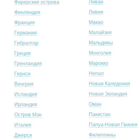
Ливан
Фарерские острова
Ливия
Финляндия
Макао
Франция
Малайзия
Германия
Мальдивы
Гибралтар
Монголия
Греция
Марокко
Гренландия
Непал
Гернси
Новая Каледония
Венгрия
Новая Зеландия
Исландия
Оман
Ирландия
Пакистан
Остров Мэн
Папуа-Новая Гвинея
Италия
Филиппины
Джерси