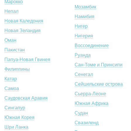
Марокко
Мозамбик
Непал
Намибия
Новая Каледония
Нигер
Новая Зеландия
Нигерия
Оман
Воссоединение
Пакистан
Руанда
Папуа-Новая Гвинея
Сан-Томе и Принсипи
Филиппины
Сенегал
Катар
Сейшельские острова
Самоа
Сьерра-Леоне
Саудовская Аравия
Южная Африка
Сингапур
Судан
Южная Корея
Свазиленд
Шри Ланка