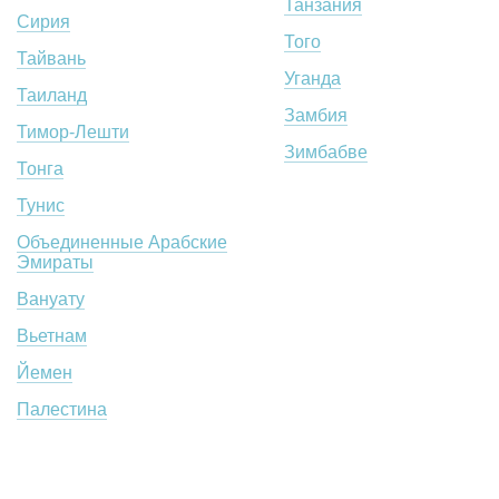
Танзания
Сирия
Того
Тайвань
Уганда
Таиланд
Замбия
Тимор-Лешти
Зимбабве
Тонга
Тунис
Объединенные Арабские
Эмираты
Вануату
Вьетнам
Йемен
Палестина