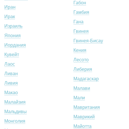
Габон
Иран
Гамбия
Ирак
Гана
Израиль
Гвинея
Япония
Гвинея-Бисау
Иордания
Кения
Кувейт
Лесото
Лаос
Либерия
Ливан
Мадагаскар
Ливия
Малави
Макао
Мали
Малайзия
Мавритания
Мальдивы
Маврикий
Монголия
Майотта