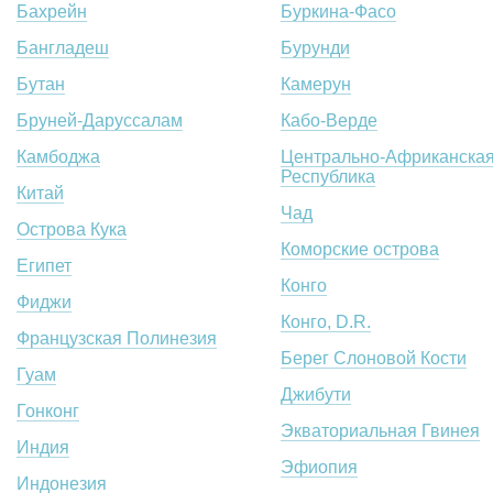
Бахрейн
Буркина-Фасо
Бангладеш
Бурунди
Бутан
Камерун
Бруней-Даруссалам
Кабо-Верде
Камбоджа
Центрально-Африканска
Республика
Китай
Чад
Острова Кука
Коморские острова
Египет
Конго
Фиджи
Конго, D.R.
Французская Полинезия
Берег Слоновой Кости
Гуам
Джибути
Гонконг
Экваториальная Гвинея
Индия
Эфиопия
Индонезия