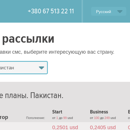
+380 67 513 22 11
Русский
 рассылки
равки смс, выберите интересующую вас страну.
кистан
е планы.
Пакистан
.
Start
Business
E
тор
Пополнение:
от
1
до
99
usd
от
100
до
249
usd
о
0,2501 usd
0,2405 usd