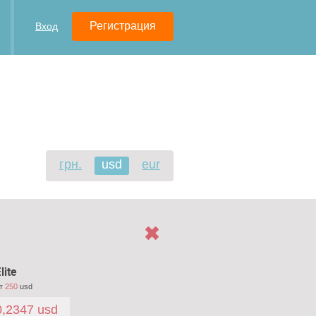
Регистрация
Вход
грн.
usd
eur
lite
т
250
usd
0,2347 usd