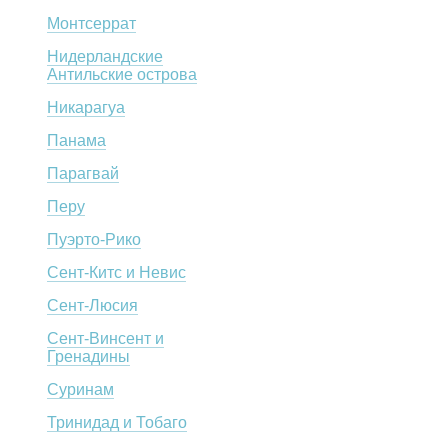
Монтсеррат
Нидерландские
Антильские острова
Никарагуа
Панама
Парагвай
Перу
Пуэрто-Рико
Сент-Китс и Невис
Сент-Люсия
Сент-Винсент и
Гренадины
Суринам
Тринидад и Тобаго