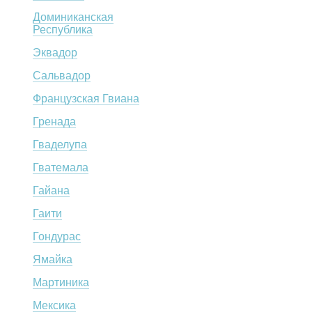
Доминиканская
Республика
Эквадор
Сальвадор
Французская Гвиана
Гренада
Гваделупа
Гватемала
Гайана
Гаити
Гондурас
Ямайка
Мартиника
Мексика