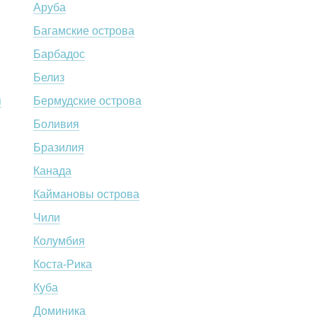
Аруба
Багамские острова
Барбадос
Белиз
я
Бермудские острова
Боливия
Бразилия
Канада
Каймановы острова
Чили
Колумбия
Коста-Рика
Куба
Доминика