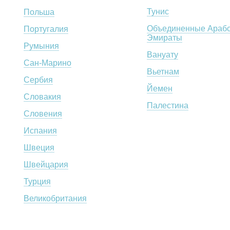
Тунис
Польша
Объединенные Арабс
Португалия
Эмираты
Румыния
Вануату
Сан-Марино
Вьетнам
Сербия
Йемен
Словакия
Палестина
Словения
Испания
Швеция
Швейцария
Турция
Великобритания