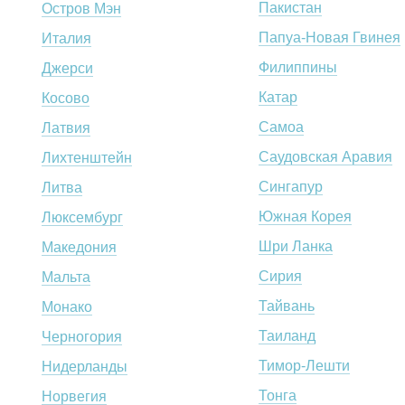
Пакистан
Остров Мэн
Папуа-Новая Гвинея
Италия
Филиппины
Джерси
Катар
Косово
Самоа
Латвия
Саудовская Аравия
Лихтенштейн
Сингапур
Литва
Южная Корея
Люксембург
Шри Ланка
Македония
Сирия
Мальта
Тайвань
Монако
Таиланд
Черногория
Тимор-Лешти
Нидерланды
Тонга
Норвегия