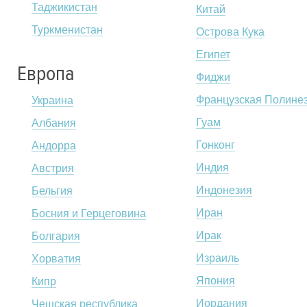
Таджикистан
Китай
Туркменистан
Острова Кука
Египет
Европа
Фиджи
Французская Полине
Украина
Гуам
Албания
Гонконг
Андорра
Индия
Австрия
Индонезия
Бельгия
Иран
Босния и Герцеговина
Ирак
Болгария
Израиль
Хорватия
Япония
Кипр
Иордания
Чешская республика